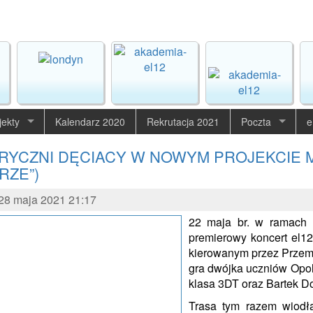
jekty
Kalendarz 2020
Rekrutacja 2021
Poczta
e
RYCZNI DĘCIACY W NOWYM PROJEKCIE MU
RZE”)
8 maja 2021 21:17
22 maja br. w ramach II
premierowy koncert el12
kierowanym przez Przem
gra dwójka uczniów Opol
klasa 3DT oraz Bartek Do
Trasa tym razem wiodł