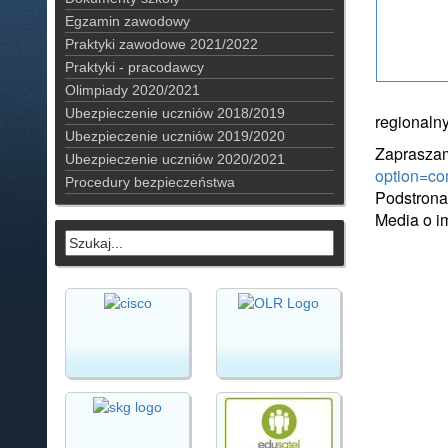
Egzamin zawodowy
Praktyki zawodowe 2021/2022
Praktyki - pracodawcy
Olimpiady 2020/2021
Ubezpieczenie uczniów 2018/2019
regionaln
Ubezpieczenie uczniów 2019/2020
Zapraszamy
Ubezpieczenie uczniów 2020/2021
option=co
Procedury bezpieczeństwa
Podstrona
Media o i