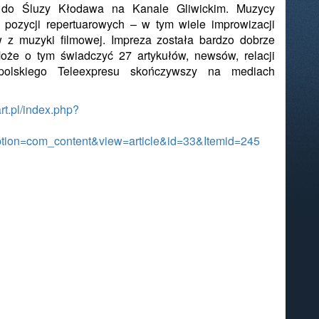
 do Śluzy Kłodawa na Kanale Gliwickim. Muzycy
 pozycji repertuarowych – w tym wiele improwizacji
 z muzyki filmowej. Impreza została bardzo dobrze
Może o tym świadczyć 27 artykułów, newsów, relacji
polskiego Teleexpresu skończywszy na mediach
rt.pl/index.php?
?option=com_content&view=article&id=33&Itemid=245