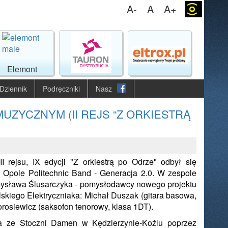
A-
A
A+
(o)
Elemont
Dziennik
Podręczniki
Nasz
ZYCZNYM (II REJS “Z ORKIESTRĄ
 rejsu, IX edycji "Z orkiestrą po Odrze" odbył się
 Opole Politechnic Band - Generacja 2.0. W zespole
ysława Ślusarczyka - pomysłodawcy nowego projektu
skiego Elektryczniaka: Michał Duszak (gitara basowa,
rosiewicz (saksofon tenorowy, klasa 1DT).
a ze Stoczni Damen w Kędzierzynie-Koźlu poprzez