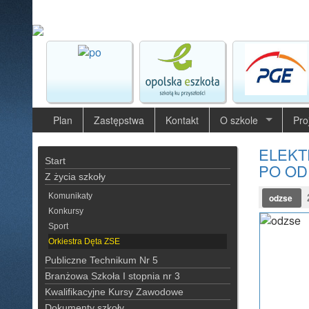
Plan
Zastępstwa
Kontakt
O szkole
Pro
ELEKT
Start
PO OD
Z życia szkoły
2
Komunikaty
odzse
Konkursy
Sport
Orkiestra Dęta ZSE
Publiczne Technikum Nr 5
Branżowa Szkoła I stopnia nr 3
Kwalifikacyjne Kursy Zawodowe
Dokumenty szkoły