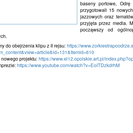
baseny portowe, Odrę
przygotowali 15 nowych
jazzowych oraz tematów
przyjęta przez media. 
począwszy od ogólno
ych.
 do obejrzenia klipu z II rejsu:
https://www.zorkiestrapoodrze.a
m_content&view=article&id=131&Itemid=610
 nowego projektu:
https://www.el12.opolskie.art.pl/index.php
mprezie:
https://www.youtube.com/watch?v=EoITDzkdrhM