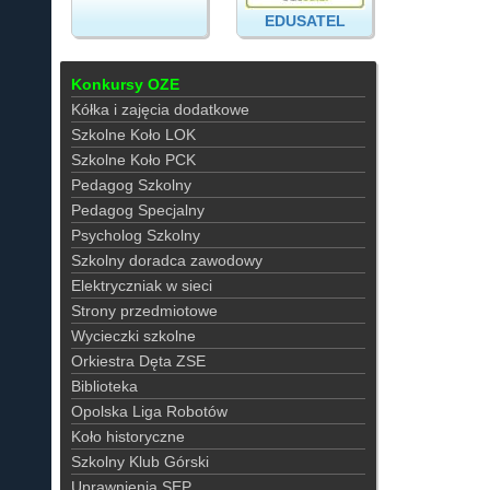
EDUSATEL
Konkursy OZE
Kółka i zajęcia dodatkowe
Szkolne Koło LOK
Szkolne Koło PCK
Pedagog Szkolny
Pedagog Specjalny
Psycholog Szkolny
Szkolny doradca zawodowy
Elektryczniak w sieci
Strony przedmiotowe
Wycieczki szkolne
Orkiestra Dęta ZSE
Biblioteka
Opolska Liga Robotów
Koło historyczne
Szkolny Klub Górski
Uprawnienia SEP