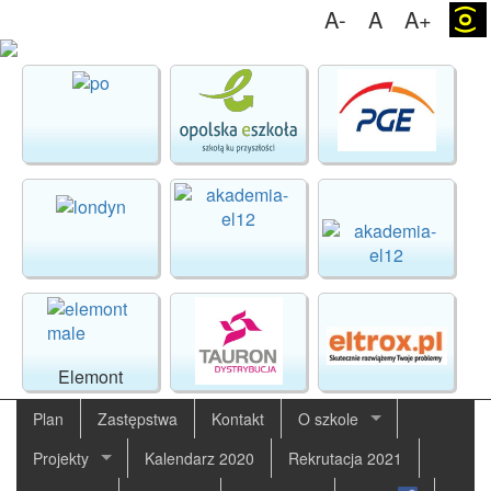
A-
A
A+
(o)
Elemont
Plan
Zastępstwa
Kontakt
O szkole
Projekty
Kalendarz 2020
Rekrutacja 2021