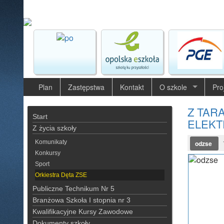
Plan
Zastępstwa
Kontakt
O szkole
Pro
Z TAR
Start
ELEKT
Z życia szkoły
1
Komunikaty
odzse
Konkursy
Sport
Orkiestra Dęta ZSE
Publiczne Technikum Nr 5
Branżowa Szkoła I stopnia nr 3
Kwalifikacyjne Kursy Zawodowe
Dokumenty szkoły