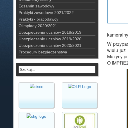
Egzamin zawodowy
Praktyki zawodowe 2021/2022
Praktyki - pracodawcy
Olimpiady 2020/2021
Ubezpieczenie uczniów 2018/2019
kameralny
Ubezpieczenie uczniów 2019/2020
W przypad
Ubezpieczenie uczniów 2020/2021
wielu już
Procedury bezpieczeństwa
Muzycy po
O IMPRE