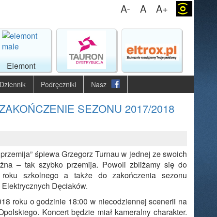
A-
A
A+
(o)
Elemont
Dziennik
Podręczniki
Nasz
ZAKOŃCZENIE SEZONU 2017/2018
 przemija” śpiewa Grzegorz Turnau w jednej ze swoich
na – tak szybko przemija. Powoli zbliżamy się do
o roku szkolnego a także do zakończenia sezonu
 Elektrycznych Dęciaków.
18 roku o godzinie 18:00 w niecodziennej scenerii na
polskiego. Koncert będzie miał kameralny charakter.