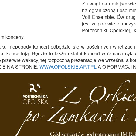
Z uwagi na umiejscowie
na ograniczoną ilość mi
Volt Ensemble. Ów drugi
jest w połowie z muzykó
Politechniki Opolskiej,
m koncerty.
ku niepogody koncert odbędzie się w gościnnych wnętrzac
 lat koncertują. Będzie to także ostatni koncert w ramach cyk
 przerwie wakacyjnej rozpoczną prezentacje we wrześniu a k
ZIE NA STRONIE:
WWW.OPOLSKIE.ART.PL
A O FORMACJI 