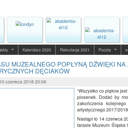
jekty
Kalendarz 2020
Rekrutacja 2021
Poczta
e
ASU MUZEALNEGO POPŁYNĄ DŹWIĘKI NA 
RYCZNYCH DĘCIAKÓW
0 czerwca 2018 20:06
“Wszystko co piękne jest
piosenek. Dodać by moż
zakończenia kolejneg
artystycznego 2017/2018
Nastąpi to 14 czerwca 20
tarasie Muzeum Śląska O