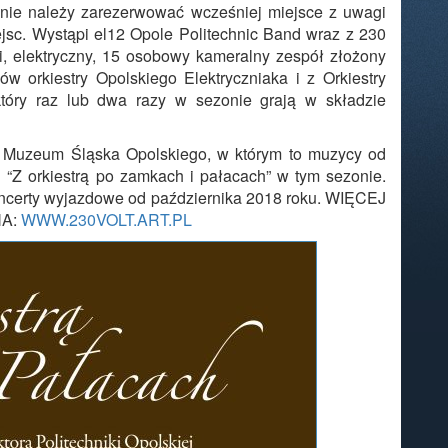
nie należy zarezerwować wcześniej miejsce z uwagi
ejsc. Wystąpi el12 Opole Politechnic Band wraz z 230
, elektryczny, 15 osobowy kameralny zespół złożony
w orkiestry Opolskiego Elektryczniaka i z Orkiestry
 który raz lub dwa razy w sezonie grają w składzie
h Muzeum Śląska Opolskiego, w którym to muzycy od
lu “Z orkiestrą po zamkach i pałacach” w tym sezonie.
oncerty wyjazdowe od października 2018 roku. WIĘCEJ
NA:
WWW.230VOLT.ART.PL