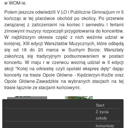
w WOM-ie.
Potem jeszcze odwiedzili V LO i Publiczne Gimnazjum nr 5
kończąc w tej placówce obchód po okolicy. Po przerwie
związanej z zaliczeniami na koniec I semestru i feriami
zimowymi muzycy rozpoczęli przygotowania do koncertów.
W najbliższym okresie część z nich weźmie udział w
kolejnej, XIII edycji Warsztatów Muzycznych, które odbędą
się od 18 do 20 marca w Suchym Borze. Warsztaty
zakończą się tradycyjnym podsumowaniem w postaci
koncertu. W maju i w czerwcu wezmą udział w II edycji
akcji "Kolej na orkiestrę czyli opolski ekspres dęty" dając
koncerty na trasie Opole Główne - Kędzierzyn-Koźle oraz
Opole Główne-Zawadzkie na wybranych stacjach na tej
trasie łącznie ze stacjami końcowymi.
Start
Z życia
szkoły
Komunikaty