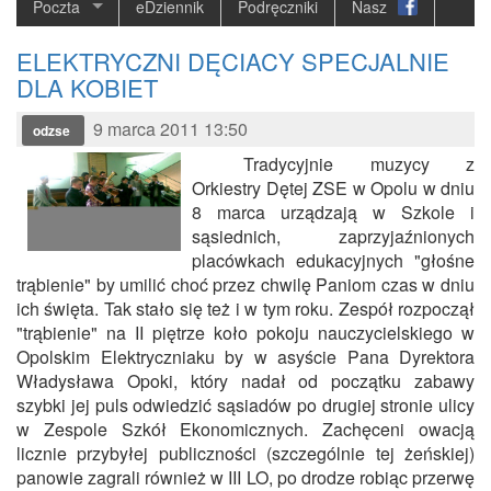
Poczta
eDziennik
Podręczniki
Nasz
ELEKTRYCZNI DĘCIACY SPECJALNIE
DLA KOBIET
9 marca 2011 13:50
odzse
Tradycyjnie muzycy z
Orkiestry Dętej ZSE w Opolu w dniu
8 marca urządzają w Szkole i
sąsiednich, zaprzyjaźnionych
placówkach edukacyjnych "głośne
trąbienie" by umilić choć przez chwilę Paniom czas w dniu
ich święta. Tak stało się też i w tym roku. Zespół rozpoczął
"trąbienie" na II piętrze koło pokoju nauczycielskiego w
Opolskim Elektryczniaku by w asyście Pana Dyrektora
Władysława Opoki, który nadał od początku zabawy
szybki jej puls odwiedzić sąsiadów po drugiej stronie ulicy
w Zespole Szkół Ekonomicznych. Zachęceni owacją
licznie przybyłej publiczności (szczególnie tej żeńskiej)
panowie zagrali również w III LO, po drodze robiąc przerwę