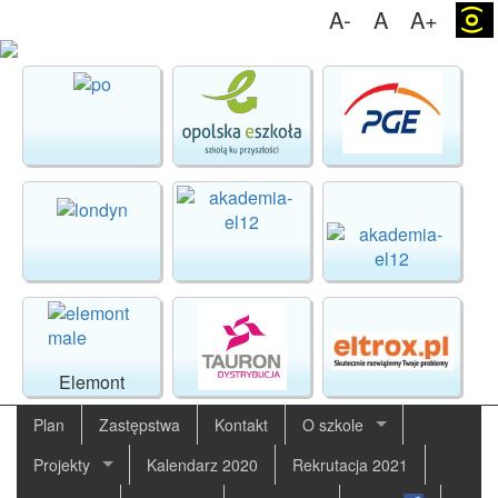
A-
A
A+
(o)
Elemont
Plan
Zastępstwa
Kontakt
O szkole
Projekty
Kalendarz 2020
Rekrutacja 2021