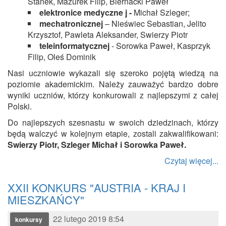
Stanek, Mazurek Filip, Biernacki Paweł
elektronice medyczne j -
Michał Szleger;
mechatronicznej
– Nieświec Sebastian, Jelito
Krzysztof, Pawleta Aleksander, Swierzy Piotr
teleinformatycznej
- Sorowka Paweł, Kasprzyk
Filip, Oleś Dominik
Nasi uczniowie wykazali się szeroko pojętą wiedzą na
poziomie akademickim. Należy zauważyć bardzo dobre
wyniki uczniów, którzy konkurowali z najlepszymi z całej
Polski.
Do najlepszych szesnastu w swoich dziedzinach, którzy
będą walczyć w kolejnym etapie, zostali zakwalifikowani:
Swierzy Piotr, Szleger Michał i Sorowka Paweł.
Czytaj więcej...
XXII KONKURS "AUSTRIA - KRAJ I
MIESZKAŃCY"
22 lutego 2019 8:54
konkursy