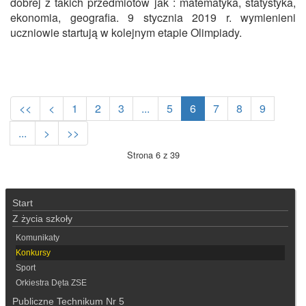
dobrej z takich przedmiotów jak : matematyka, statystyka,
ekonomia, geografia. 9 stycznia 2019 r. wymienieni
uczniowie startują w kolejnym etapie Olimpiady.
<<
<
1
2
3
...
5
6
7
8
9
...
>
>>
Strona 6 z 39
Start
Z życia szkoły
Komunikaty
Konkursy
Sport
Orkiestra Dęta ZSE
Publiczne Technikum Nr 5