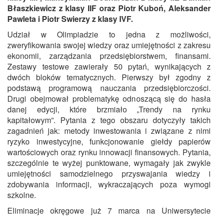
Błaszkiewicz z klasy IIF oraz Piotr Kuboń, Aleksander
Pawleta i Piotr Swierzy z klasy IVF.
Udział w Olimpiadzie to jedna z możliwości,
zweryfikowania swojej wiedzy oraz umiejętności z zakresu
ekonomii, zarządzania przedsiębiorstwem, finansami.
Zestawy testowe zawierały 50 pytań, wynikających z
dwóch bloków tematycznych. Pierwszy był zgodny z
podstawą programową nauczania przedsiębiorczości.
Drugi obejmował problematykę odnoszącą się do hasła
danej edycji, które brzmiało „Trendy na rynku
kapitałowym”. Pytania z tego obszaru dotyczyły takich
zagadnień jak: metody inwestowania i związane z nimi
ryzyko inwestycyjne, funkcjonowanie giełdy papierów
wartościowych oraz rynku innowacji finansowych. Pytania,
szczególnie te wyżej punktowane, wymagały jak zwykle
umiejętności samodzielnego przyswajania wiedzy i
zdobywania informacji, wykraczających poza wymogi
szkolne.
Eliminacje okręgowe już 7 marca na Uniwersytecie