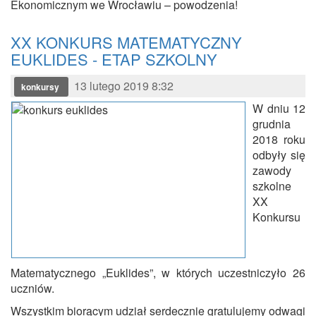
Ekonomicznym we Wrocławiu – powodzenia!
XX KONKURS MATEMATYCZNY
EUKLIDES - ETAP SZKOLNY
13 lutego 2019 8:32
konkursy
W dniu 12
grudnia
2018 roku
odbyły się
zawody
szkolne
XX
Konkursu
Matematycznego „Euklides”, w których uczestniczyło 26
uczniów.
Wszystkim biorącym udział serdecznie gratulujemy odwagi