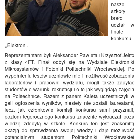
naszej
szkoły
brało
udział w
finale
konkursu
,,Elektron”.
Reprezentantami byli Aleksander Pawleta i Krzysztof Jelito
z klasy 4FT. Finał odbył się na Wydziale Elektroniki
Mikrosystemów i Fotoniki Politechniki Wrocławskiej. Po
wypełnieniu testów uczniowie mieli możliwość zobaczenia
laboratoriów i pracowni wydziału, mogli także zapytać
studentów o warunki rekrutacji i o to jak wyglądają zajęcia
na Politechnice. Razem z panem Kaletą uczestniczyli w
gali ogłoszenia wyników, niestety nie zostali laureatami,
lecz, jak członkowie komisji konkursu sami przyznali,
poziom tegorocznego konkursu znacznie wykraczał poza
wiedzę zdobytą w szkole. Konkurs ten jest znakomitą
okazją do sprawdzenia swojej wiedzy i daje możliwość
potencjalnym studentom Politechniki Wrocławskiej