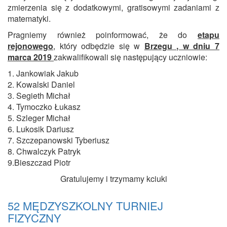
zmierzenia się z dodatkowymi, gratisowymi zadaniami z
matematyki.
Pragniemy również poinformować, że do
etapu
rejonowego
, który odbędzie się w
Brzegu , w dniu 7
marca 2019
zakwalifikowali się następujący uczniowie:
1. Jankowiak Jakub
2. Kowalski Daniel
3. Segieth Michał
4. Tymoczko Łukasz
5. Szleger Michał
6. Lukosik Dariusz
7. Szczepanowski Tyberiusz
8. Chwalczyk Patryk
9.Bieszczad Piotr
Gratulujemy i trzymamy kciuki
52 MĘDZYSZKOLNY TURNIEJ
FIZYCZNY