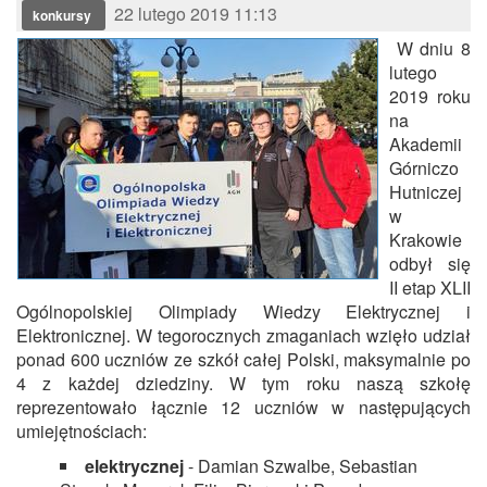
22 lutego 2019 11:13
konkursy
W dniu 8
lutego
2019 roku
na
Akademii
Górniczo
Hutniczej
w
Krakowie
odbył się
II etap XLII
Ogólnopolskiej Olimpiady Wiedzy Elektrycznej i
Elektronicznej. W tegorocznych zmaganiach wzięło udział
ponad 600 uczniów ze szkół całej Polski, maksymalnie po
4 z każdej dziedziny. W tym roku naszą szkołę
reprezentowało łącznie 12 uczniów w następujących
umiejętnościach:
elektrycznej
- Damian Szwalbe, Sebastian