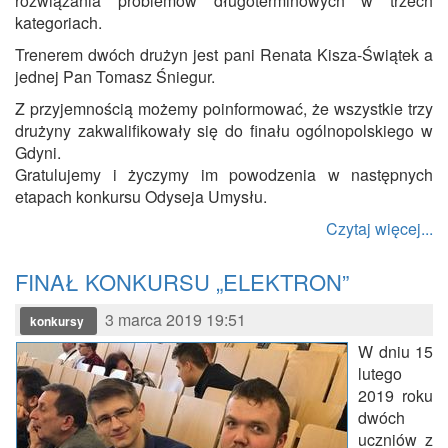
rozwiązania problemów długoterminowych w trzech
kategoriach.
Trenerem dwóch drużyn jest pani Renata Kisza-Świątek a
jednej Pan Tomasz Śniegur.
Z przyjemnością możemy poinformować, że wszystkie trzy
drużyny zakwalifikowały się do finału ogólnopolskiego w
Gdyni.
Gratulujemy i życzymy im powodzenia w następnych
etapach konkursu Odyseja Umysłu.
Czytaj więcej...
FINAŁ KONKURSU „ELEKTRON”
3 marca 2019 19:51
konkursy
W dniu 15
lutego
2019 roku
dwóch
uczniów z