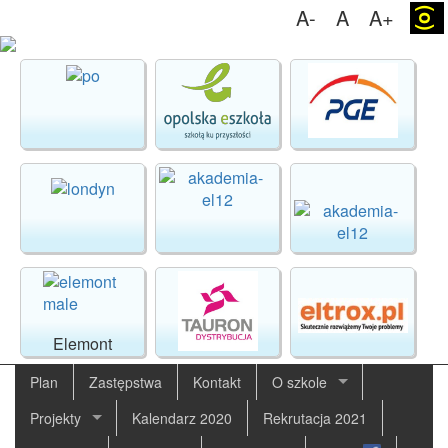
A-
A
A+
(o)
Elemont
Plan
Zastępstwa
Kontakt
O szkole
Projekty
Kalendarz 2020
Rekrutacja 2021