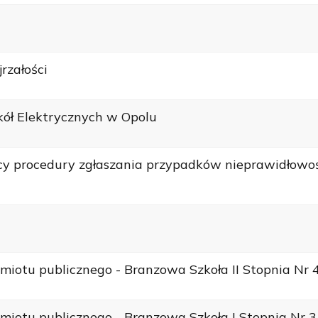
rzałości
kół Elektrycznych w Opolu
cy procedury zgłaszania przypadków nieprawidłowoś
miotu publicznego - Branzowa Szkoła II Stopnia Nr 
miotu publicznego - Branzowa Szkoła I Stopnia Nr 3