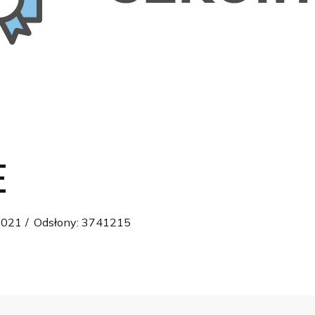
E
2021
Odsłony: 3741215