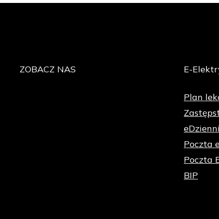
ZOBACZ
NAS
E-Elektr
Plan lekc
Zastęps
eDzienn
Poczta 
Poczta 
BIP